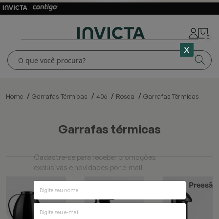
0
Home
Garrafas Térmicas
406
Rosca
Garrafas Térmicas
garrafas térmicas
Cadastre-se para receber promoções
exclusivas e novidades por e-mail