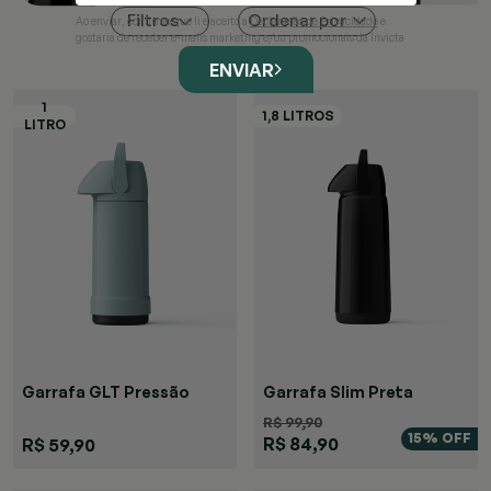
Ordenar por
Filtros
Ao enviar, confirmo que li e aceito a
Declaração de Privacidade
e
gostaria de receber e-mails marketing e/ou promocionais da Invicta
ENVIAR
Garrafa GLT Pressão
Garrafa Slim Preta
Verde
R$ 99,90
15% OFF
R$ 84,90
R$ 59,90