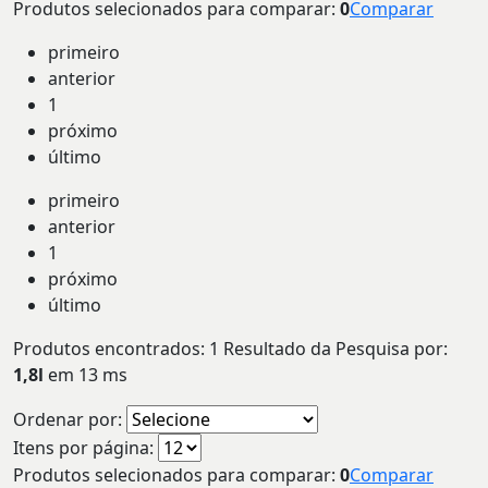
Produtos selecionados para comparar:
0
Comparar
primeiro
anterior
1
próximo
último
primeiro
anterior
1
próximo
último
Produtos encontrados:
1
Resultado da Pesquisa por:
1,8l
em
13 ms
Ordenar por:
Itens por página:
Produtos selecionados para comparar:
0
Comparar