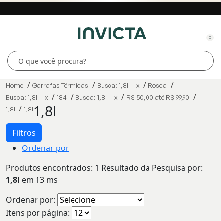
0
Home
Garrafas Térmicas
Busca: 1,8l
x
Rosca
Busca: 1,8l
x
184
Busca: 1,8l
x
R$ 50,00 até R$ 99,90
1,8l
1,8l
1,8l
Filtros
Ordenar por
Produtos encontrados:
1
Resultado da Pesquisa por:
1,8l
em
13 ms
Ordenar por:
Itens por página: