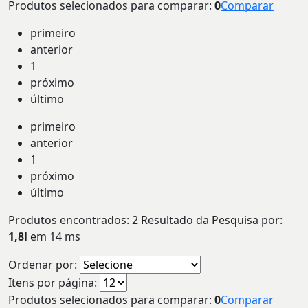
Produtos selecionados para comparar:
0
Comparar
primeiro
anterior
1
próximo
último
primeiro
anterior
1
próximo
último
Produtos encontrados:
2
Resultado da Pesquisa por:
1,8l
em
14 ms
Ordenar por:
Itens por página:
Produtos selecionados para comparar:
0
Comparar