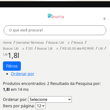
0
Home
Garrafas Térmicas
Busca: 1,8l
x
Rosca
Busca: 1,8l
x
201
Busca: 1,8l
x
R$ 50,00 até R$ 99,90
1,8l
1,8l
1,8l
Filtros
Ordenar por
Produtos encontrados:
2
Resultado da Pesquisa por:
1,8l
em
14 ms
Ordenar por:
Itens por página: