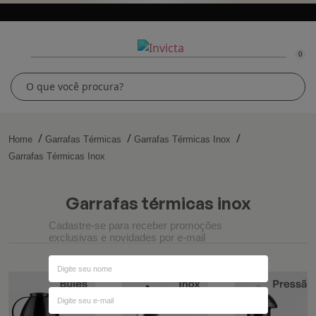
0
Home
Garrafas Térmicas
Garrafas Térmicas Inox
Garrafas Térmicas Inox
garrafas térmicas inox
Cadastre-se para receber promoções
exclusivas e novidades por e-mail