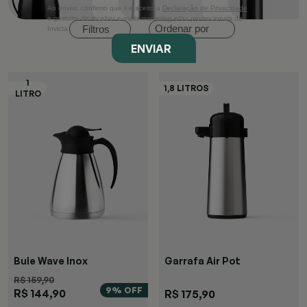
Ao enviar, confirmo que li e aceito a
Declaração de Privacidade
e gostaria de receber e-mails marketing e/ou promocionais da
Ordenar por
Filtros
Invicta
ENVIAR
Bule Wave Inox
Garrafa Air Pot
R$ 159,90
9% OFF
R$ 144,90
R$ 175,90