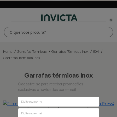
0
Home
Garrafas Térmicas
Garrafas Térmicas Inox
504
Garrafas Térmicas Inox
garrafas térmicas inox
Cadastre-se para receber promoções
exclusivas e novidades por e-mail
Ordenar por
Filtros