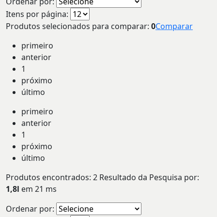
Ordenar por:
Itens por página:
Produtos selecionados para comparar:
0
Comparar
primeiro
anterior
1
próximo
último
primeiro
anterior
1
próximo
último
Produtos encontrados:
2
Resultado da Pesquisa por:
1,8l
em
21 ms
Ordenar por: