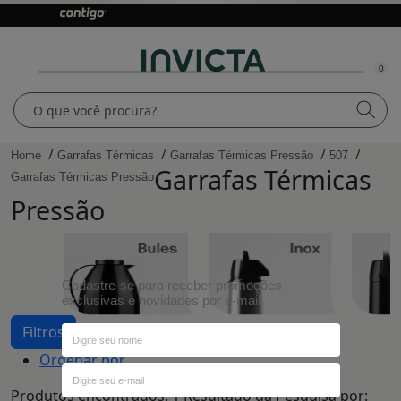
0
Home
Garrafas Térmicas
Garrafas Térmicas Pressão
507
Garrafas Térmicas
Garrafas Térmicas Pressão
Pressão
Cadastre-se para receber promoções
exclusivas e novidades por e-mail
Filtros
Ordenar por
Produtos encontrados:
1
Resultado da Pesquisa por: