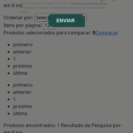
Ao enviar, confirmo que li e aceito a
Declaração de Privacidade
em
8 ms
e gostaria de receber e-mails marketing e/ou promocionais da
Invicta
Ordenar por:
ENVIAR
Itens por página:
Produtos selecionados para comparar:
0
Comparar
primeiro
anterior
1
próximo
último
primeiro
anterior
1
próximo
último
Produtos encontrados:
1
Resultado da Pesquisa por:
em
8 ms