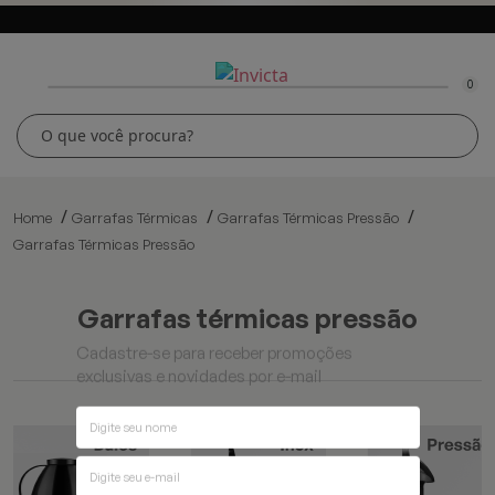
0
Home
Garrafas Térmicas
Garrafas Térmicas Pressão
Garrafas Térmicas Pressão
garrafas térmicas pressão
Cadastre-se para receber promoções
exclusivas e novidades por e-mail