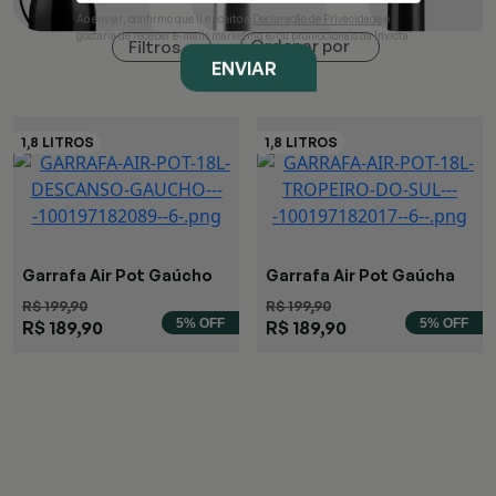
Ao enviar, confirmo que li e aceito a
Declaração de Privacidade
e
gostaria de receber e-mails marketing e/ou promocionais da Invicta
Ordenar por
Filtros
ENVIAR
Garrafa Air Pot Gaúcho
Garrafa Air Pot Gaúcha
R$ 199,90
R$ 199,90
5% OFF
5% OFF
R$ 189,90
R$ 189,90