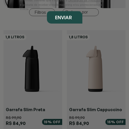
Ao enviar, confirmo que li e aceito a
Declaração de Privacidade
e gostaria de receber e-mails marketing e/ou promocionais da
Ordenar por
Filtros
Invicta
ENVIAR
Garrafa Slim Preta
Garrafa Slim Cappuccino
R$ 99,90
R$ 99,90
15% OFF
15% OFF
R$ 84,90
R$ 84,90