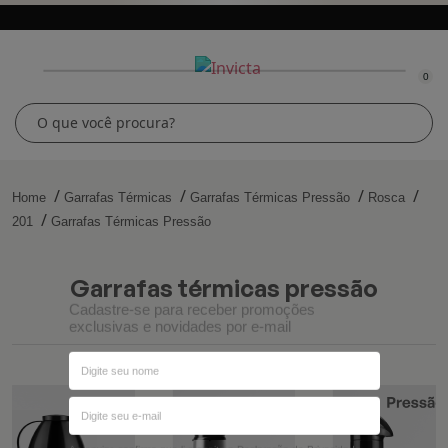
0
Home
Garrafas Térmicas
Garrafas Térmicas Pressão
Rosca
201
Garrafas Térmicas Pressão
garrafas térmicas pressão
Cadastre-se para receber promoções
exclusivas e novidades por e-mail