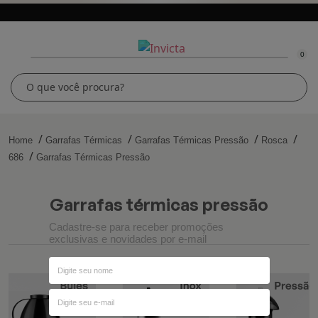
0
Home
Garrafas Térmicas
Garrafas Térmicas Pressão
Rosca
686
Garrafas Térmicas Pressão
garrafas térmicas pressão
Cadastre-se para receber promoções
exclusivas e novidades por e-mail