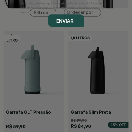
Ao enviar, confirmo que li e aceito a
Declaração de Privacidade
e gostaria de receber e-mails marketing e/ou promocionais da
Ordenar por
Filtros
Invicta
ENVIAR
Garrafa GLT Pressão
Garrafa Slim Preta
Verde
R$ 99,90
15% OFF
R$ 84,90
R$ 59,90