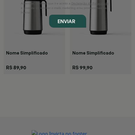
Ao enviar, confirmo que li e aceito a
Declaração de Privacidade
e gostaria de receber e-mails marketing e/ou promocionais da
Invicta
ENVIAR
Nome Simplificado
Nome Simplificado
Garrafa
Garrafa
R$ 89,90
R$ 99,90
Singulare M
Singulare G