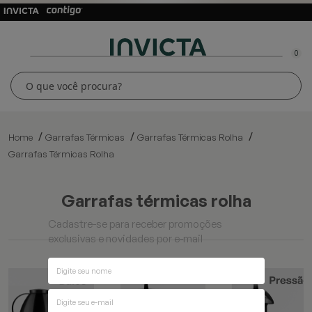
0
Home
Garrafas Térmicas
Garrafas Térmicas Rolha
Garrafas Térmicas Rolha
garrafas térmicas rolha
Cadastre-se para receber promoções
exclusivas e novidades por e-mail