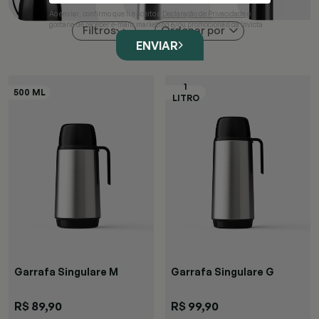
Ao enviar, confirmo que li e aceito a
Declaração de Privacidade
e
gostaria de receber e-mails marketing e/ou promocionais da Invicta
Ordenar por
Filtros
ENVIAR
Garrafa Singulare M
Garrafa Singulare G
R$ 89,90
R$ 99,90