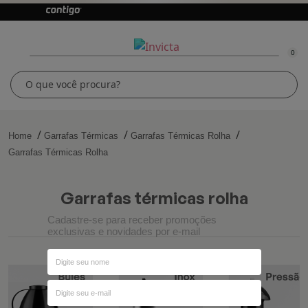
0
Home
Garrafas Térmicas
Garrafas Térmicas Rolha
Garrafas Térmicas Rolha
garrafas térmicas rolha
Cadastre-se para receber promoções
exclusivas e novidades por e-mail