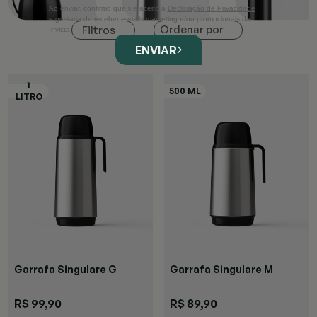
Ao enviar, confirmo que li e aceito a
Declaração de Privacidade
e gostaria de receber e-mails marketing e/ou promocionais da
Ordenar por
Filtros
Invicta
ENVIAR
Garrafa Singulare G
Garrafa Singulare M
R$ 99,90
R$ 89,90