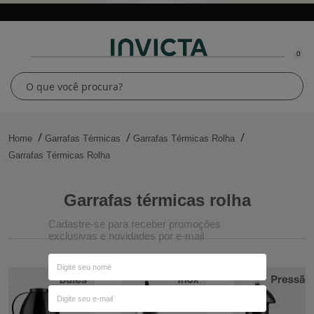
0
Home
Garrafas Térmicas
Garrafas Térmicas Rolha
Garrafas Térmicas Rolha
garrafas térmicas rolha
Cadastre-se para receber promoções
exclusivas e novidades por e-mail