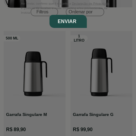
Ao enviar, confirmo que li e aceito a
Declaração de Privacidade
e gostaria de receber e-mails marketing e/ou promocionais da
Ordenar por
Filtros
Invicta
ENVIAR
Garrafa Singulare M
Garrafa Singulare G
R$ 89,90
R$ 99,90