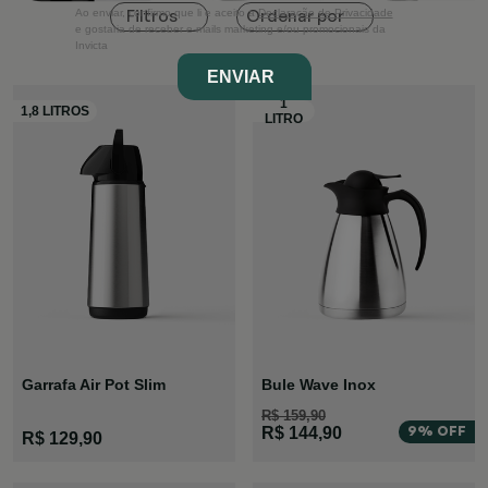
Ordenar por
Filtros
Ao enviar, confirmo que li e aceito a
Declaração de Privacidade
e gostaria de receber e-mails marketing e/ou promocionais da
Invicta
ENVIAR
Garrafa Air Pot Slim
Bule Wave Inox
R$ 159,90
9% OFF
R$ 144,90
R$ 129,90