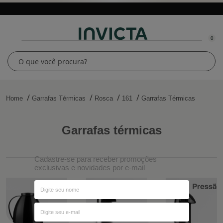
0
Home
Garrafas Térmicas
Rosca
161
Garrafas Térmicas
garrafas térmicas
Cadastre-se para receber promoções
exclusivas e novidades por e-mail