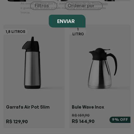
Ao enviar, confirmo que li e aceito a
Declaração de Privacidade
Ordenar por
Filtros
e gostaria de receber e-mails marketing e/ou promocionais da
Invicta
ENVIAR
Garrafa Air Pot Slim
Bule Wave Inox
R$ 159,90
9% OFF
R$ 144,90
R$ 129,90