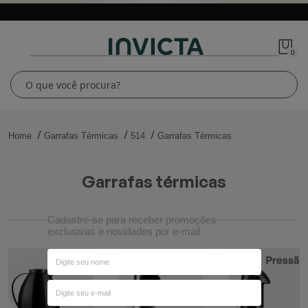
0
Home
Garrafas Térmicas
514
Garrafas Térmicas
garrafas térmicas
Cadastre-se para receber promoções
exclusivas e novidades por e-mail