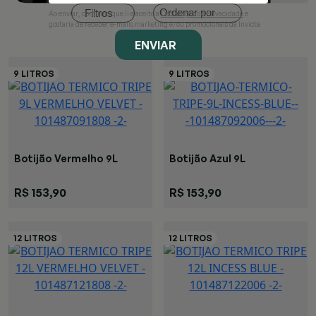
Ordenar por
Filtros
Ao enviar, confirmo que li e aceito a
Declaração de Privacidade
e
gostaria de receber e-mails marketing e/ou promocionais da Invicta
ENVIAR
Botijão Vermelho 9L
Botijão Azul 9L
R$ 153,90
R$ 153,90