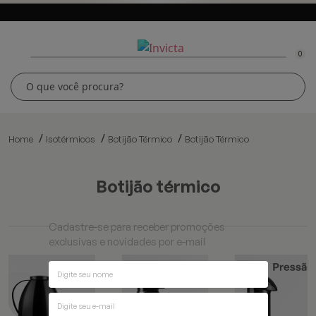
0
Home
Isotérmicos
Botijão Térmico
Botijão Térmico
botijão térmico
Cadastre-se para receber promoções
exclusivas e novidades por e-mail