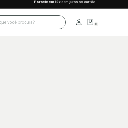
Parcele em 10x
sem juros no cartão
0