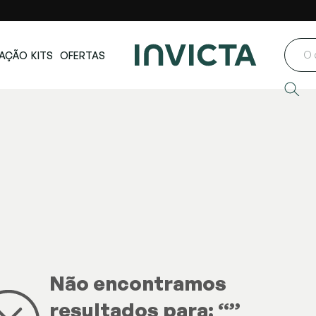
ste e Centro-
Loja oficial
Invicta® no Brasil
oeste
AÇÃO
KITS
OFERTAS
Não encontramos
resultados para: “
”