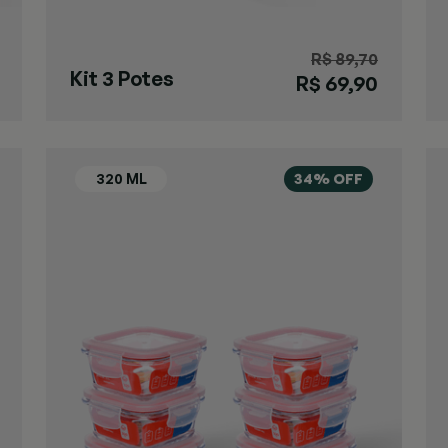
R$ 89,70
Kit 3 Potes
R$ 69,90
Herméticos
640ml
34% OFF