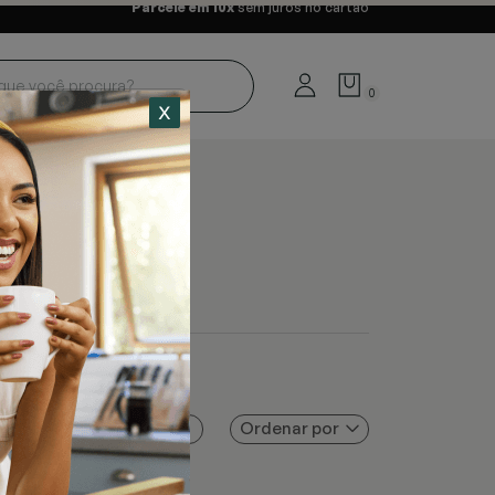
Parcele em 10x
sem juros no cartão
0
Ordenar por
Filtros