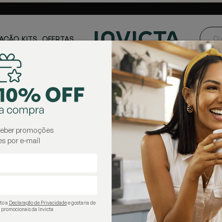
ste e Centro-
Loja oficial
Invicta® no Brasil
oeste
AÇÃO
KITS
OFERTAS
potes de vidro
ceber promoções
s por e-mail
ito a
Declaração de Privacidade
e gostaria de
 promocionais da Invicta