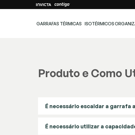
% OFF
no pagamento via PIX
Frete Grátis
acima de
R$199
para Sul, Sude
GARRAFAS TÉRMICAS
ISOTÉRMICOS
ORGANIZ
Produto e Como Uti
É necessário escaldar a garrafa 
É necessário utilizar a capacidad