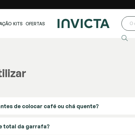
ste e Centro-
Loja oficial
Invicta® no Brasil
oeste
AÇÃO
KITS
OFERTAS
lizar
antes de colocar café ou chá quente?
e total da garrafa?