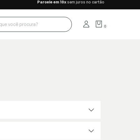
Parcele em 10x
sem juros no cartão
0