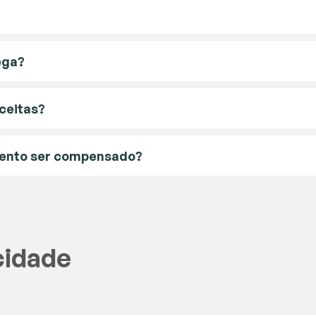
ega?
ceitas?
mento ser compensado?
cidade