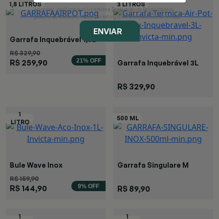
Ao enviar, confirmo que li e aceito a
Declaração de Privacidade
e
gostaria de receber e-mails marketing e/ou promocionais da Invicta
ENVIAR
Garrafa Inquebrável 1,8L
R$ 329,90
21% OFF
R$ 259,90
Garrafa Inquebrável 3L
R$ 329,90
Bule Wave Inox
Garrafa Singulare M
R$ 159,90
9% OFF
R$ 144,90
R$ 89,90