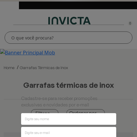
0
Home
Garrafas Térmicas de Inox
garrafas térmicas de inox
Cadastre-se para receber promoções
exclusivas e novidades por e-mail
Ordenar por
Filtros