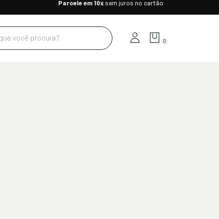
Parcele em 10x
sem juros no cartão
0