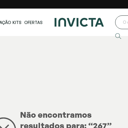
ste e Centro-
Loja oficial
Invicta® no Brasil
oeste
AÇÃO
KITS
OFERTAS
Não encontramos
resultados para: “
267
”