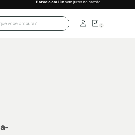
Parcele em 10x
sem juros no cartão
0
a-