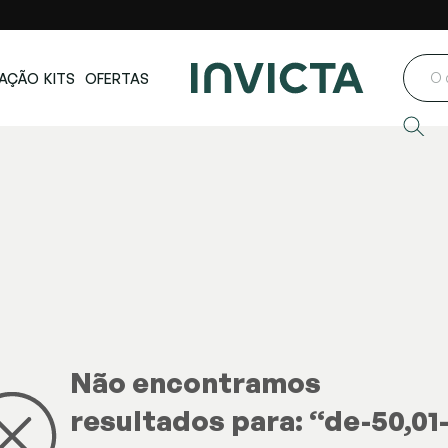
ste e Centro-
Loja oficial
Invicta® no Brasil
oeste
AÇÃO
KITS
OFERTAS
Não encontramos
resultados para: “
de-50,01-