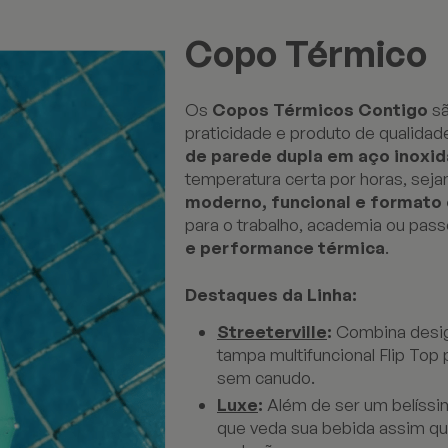
Copo Térmico
Os
Copos Térmicos Contigo
sã
praticidade e produto de qualida
de parede dupla em aço inoxid
temperatura certa por horas, sej
moderno, funcional e formato
para o trabalho, academia ou pass
e performance térmica
.
Destaques da Linha:
Streeterville
:
Combina desig
tampa multifuncional Flip Top
sem canudo.
Luxe
:
Além de ser um belíssi
que veda sua bebida assim qu