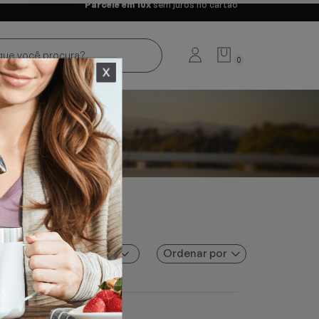
Parcele em 10x
sem juros no cartão
0
Ordenar por
Filtros