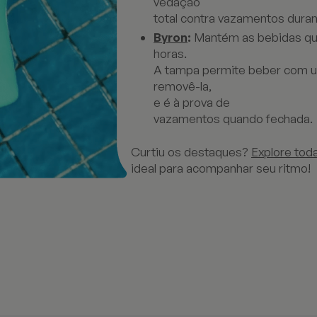
vedação
total contra vazamentos duran
Byron
:
Mantém as bebidas quen
horas.
A tampa permite beber com 
removê-la,
e é à prova de
vazamentos quando fechada.
Curtiu os destaques?
Explore toda
ideal para acompanhar seu ritmo!