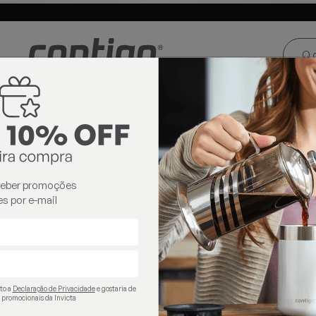
ste e Centro-
Loja oficial
Invicta® no Brasil
oeste
ceber promoções
s por e-mail
ito a
Declaração de Privacidade
e gostaria de
 promocionais da Invicta