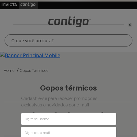
0
Home
Copos Térmicos
copos térmicos
Cadastre-se para receber promoções
exclusivas e novidades por e-mail
Ordenar por
Filtros