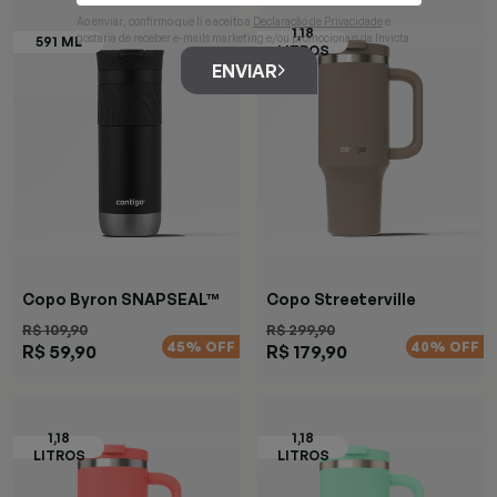
Ao enviar, confirmo que li e aceito a
Declaração de Privacidade
e
gostaria de receber e-mails marketing e/ou promocionais da Invicta
ENVIAR
Copo Byron SNAPSEAL™
Copo Streeterville
Preta
Marrom
R$ 109,90
R$ 299,90
45% OFF
40% OFF
R$ 59,90
R$ 179,90