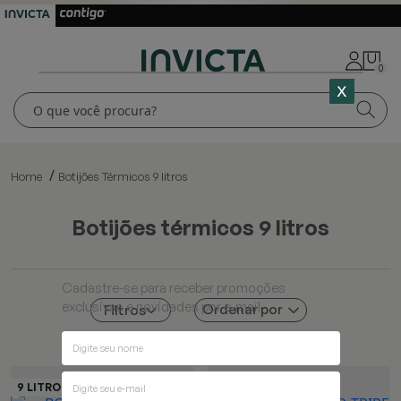
0
Home
Botijões Térmicos 9 litros
botijões térmicos 9 litros
Cadastre-se para receber promoções
exclusivas e novidades por e-mail
Ordenar por
Filtros