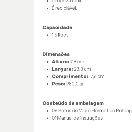
Limpeza fácil;
É reciclável.
Capacidade
1.5 litros
Dimensões
Altura:
7,8 cm
Largura:
23,8 cm
Comprimento:
17,6 cm
Peso:
980,0 gr
Conteúdo da embalagem
06 Potes de Vidro Hermético Retangul
01 Manual de instruções