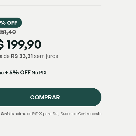
% OFF
251,40
$ 199,90
x
de
R$ 33,31
+ 5% OFF
he
No PIX
COMPRAR
 Grátis
acima de R$199 para Sul, Sudeste e Centro-oeste