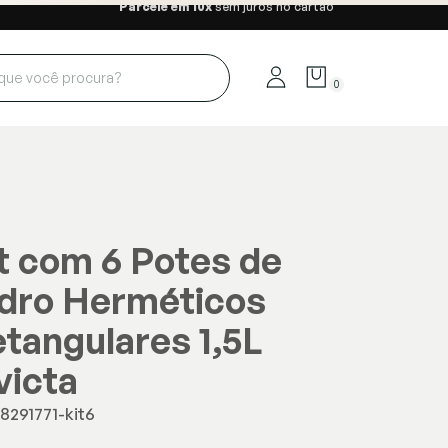
Parcele em 10x
sem juros no cartão
0
t com 6 Potes de
dro Herméticos
tangulares 1,5L
victa
28291771-kit6