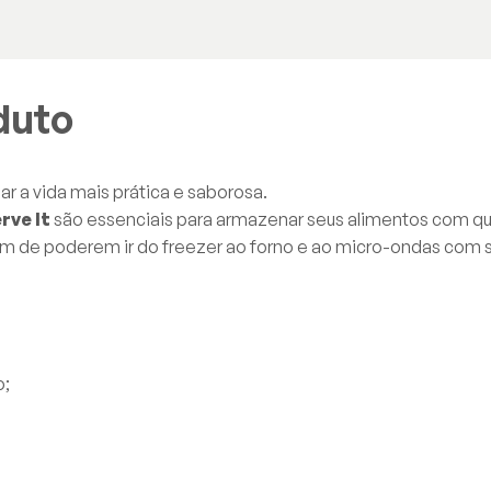
duto
ar a vida mais prática e saborosa.
rve It
são essenciais para armazenar seus alimentos com qu
lém de poderem ir do freezer ao forno e ao micro-ondas com 
o;