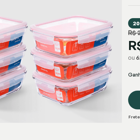
20
R$ 
R
ou
6
Gan
Frete