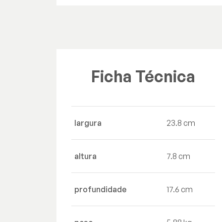
Ficha Técnica
largura
23.8 cm
altura
7.8 cm
profundidade
17.6 cm