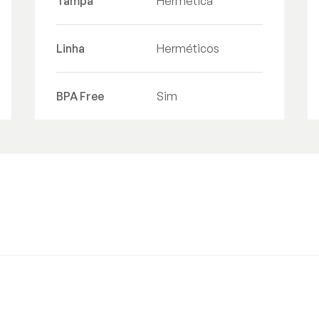
Tampa
Hermética
Linha
Herméticos
BPA Free
Sim