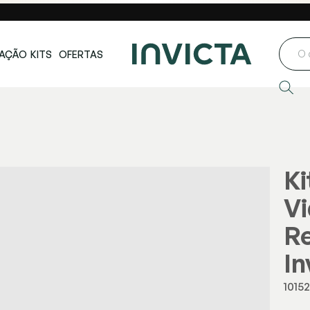
ste e Centro-
Loja oficial
Invicta® no Brasil
oeste
AÇÃO
KITS
OFERTAS
Ki
Vi
Re
In
1015