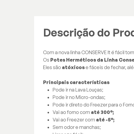
Descrição do Pro
Com a nova linha CONSERVE It é fácil torn
Os
Potes Herméticos da Linha Conse
Eles são
atóxicos
e fáceis de fechar, a
Principais características
Pode ir na Lava Louças;
Pode ir no Micro-ondas;
Pode ir direto do Freezer para o Forn
Vai ao forno com
até 300°;
Vai ao Freezer com
até -5°;
Sem odor e manchas;