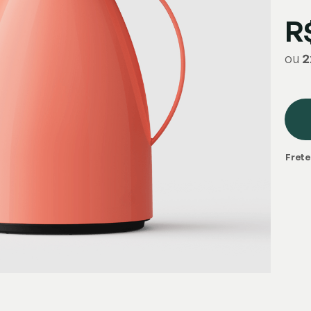
R
ou
2
Frete