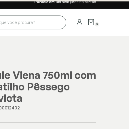
Parcele em 10x
sem juros no cartão
0
le Viena 750ml com
tilho Pêssego
victa
00012402