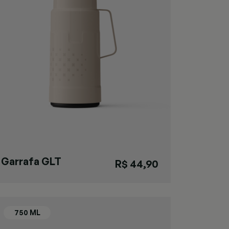
Garrafa GLT
R$ 44,90
Rolha Areia
New G