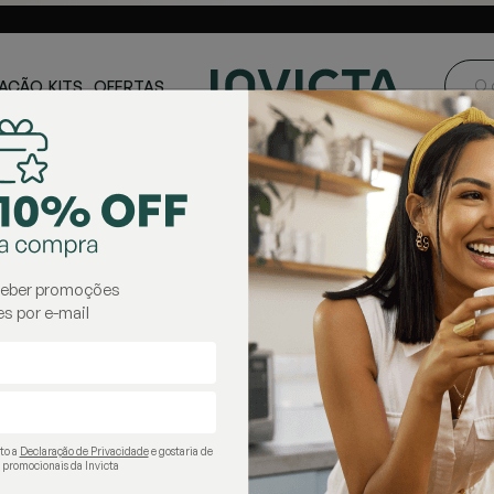
ste e Centro-
Loja oficial
Invicta® no Brasil
oeste
AÇÃO
KITS
OFERTAS
garrafas térmicas
ceber promoções
s por e-mail
ito a
Declaração de Privacidade
e gostaria de
 promocionais da Invicta