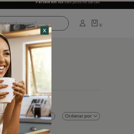
Parcele em 10x
sem juros no cartão
0
Ordenar por
Filtros