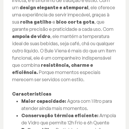
Invicta, e é sinônimo de tradição e estilo. Com
um
design elegante e atemporal
, ele oferece
uma experiência de servir impecável, graças à
sua
rolha gatilho
e
bico corta gota
, que
garante precisão e praticidade a cada uso. Com
ampola de vidro
, ele mantém a temperatura
ideal de suas bebidas, seja café, chá ou qualquer
outro líquido. O Bule Viena é mais do que um item
funcional, ele é um companheiro indispensável
que combina
resistência, charme e
eficiência.
Porque momentos especiais
merecem ser servidos com estilo.
Características
Maior capacidade:
Agora com 1 litro para
atender ainda mais momentos.
Conservação térmica eficiente:
Ampola
de Vidro que permite 12h Frio e 6h Quente