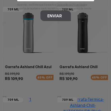
Ao enviar, confirmo que li e aceito a
Declaração de Privacidade
e
gostaria de receber e-mails marketing e/ou promocionais da Invicta
ENVIAR
Garrafa Ashland Chill Azul
Garrafa Ashland Chill
Black
R$ 199,90
R$ 199,90
45% OFF
45% OFF
R$ 109,90
R$ 109,90