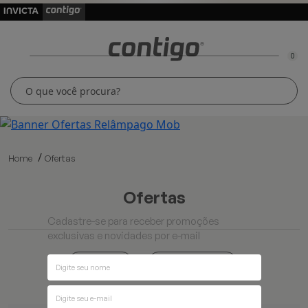
0
Home
Ofertas
ofertas
Cadastre-se para receber promoções
exclusivas e novidades por e-mail
Ordenar por
Filtros