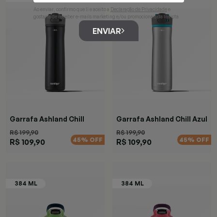
Ao enviar, confirmo que li e aceito a
Declaração de Privacidade
e
gostaria de receber e-mails marketing e/ou promocionais da Invicta
ENVIAR
Garrafa Ashland Chill
Garrafa Ashland Chill Azul
Black
R$ 199,90
R$ 199,90
45% OFF
45% OFF
R$ 109,90
R$ 109,90