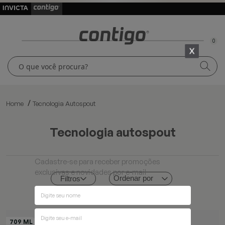
0
Home
Tecnologia Autospout
tecnologia autospout
Cadastre-se para receber promoções
exclusivas e novidades por e-mail
Ordenar por
Filtros