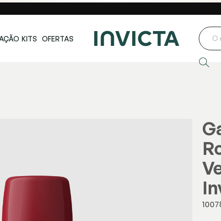
ste e Centro-
Loja oficial
Invicta® no Brasil
oeste
AÇÃO
KITS
OFERTAS
Ga
Ro
Ve
In
1007