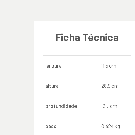
Ficha Técnica
largura
11.5 cm
altura
28.5 cm
profundidade
13.7 cm
peso
0.624 kg