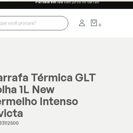
Parcele em 10x
sem juros no cartão
0
rrafa Térmica GLT
lha 1L New
rmelho Intenso
victa
83112500