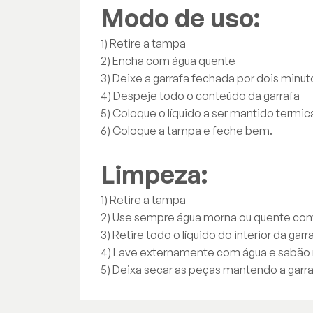
Modo de uso:
1) Retire a tampa
2) Encha com água quente
3) Deixe a garrafa fechada por dois minut
4) Despeje todo o conteúdo da garrafa
5) Coloque o líquido a ser mantido termic
6) Coloque a tampa e feche bem.
Limpeza:
1) Retire a tampa
2) Use sempre água morna ou quente com
3) Retire todo o líquido do interior da gar
4) Lave externamente com água e sabão 
5) Deixa secar as peças mantendo a garra