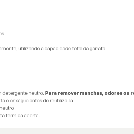
os
amente, utilizando a capacidade total da garrafa
 detergente neutro.
Para remover manchas, odores ou re
rafa e enxágue antes de reutilizá-la
neutro
fa térmica aberta.