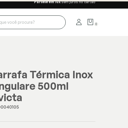
Parcele em 10x
sem juros no cartão
0
rrafa Térmica Inox
ngulare 500ml
victa
00040105