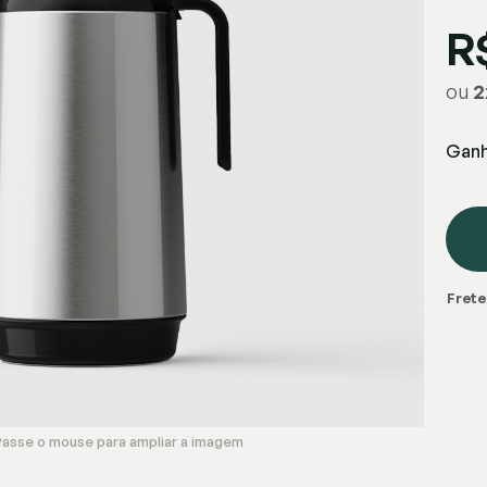
R
ou
2
Gan
Frete
Passe o mouse para ampliar a imagem