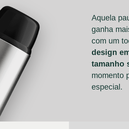
Aquela pa
ganha mais
com um to
design e
tamanho s
momento p
especial.