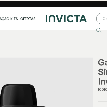
ste e Centro-
Loja oficial
Invicta® no Brasil
oeste
AÇÃO
KITS
OFERTAS
Ga
Si
In
1001