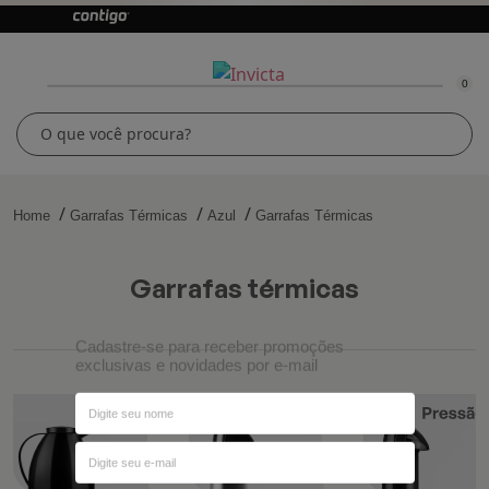
0
Home
Garrafas Térmicas
Azul
Garrafas Térmicas
garrafas térmicas
Cadastre-se para receber promoções
exclusivas e novidades por e-mail