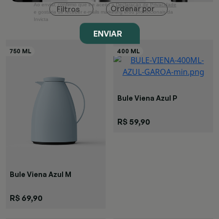
Ao enviar, confirmo que li e aceito a
Declaração de Privacidade
Ordenar por
Filtros
e gostaria de receber e-mails marketing e/ou promocionais da
Invicta
ENVIAR
Bule Viena Azul P
R$ 59,90
Bule Viena Azul M
R$ 69,90