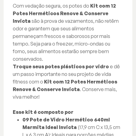
Com vedação segura, os potes do
Kit com 12
Potes Herméticos Renove & Conserve
Invicta
são à prova de vazamentos, não retêm
odor e garantem que seus alimentos
permaneçam frescos e saborosos por mais
tempo. Seja para o freezer, micro-ondas ou
forno, seus alimentos estarão sempre bem
conservados.
Troque seus potes plásticos por vidro
e dê
um passo importante no seu projeto de vida
fitness com o
Kit com 12 Potes Herméticos
Renove & Conserve Invicta
. Conserve mais,
viva melhor!
Esse kit é composto por
09 Pote de Vidro Hermético 640ml
Marmita Ideal Invicta
(17,9 cm C x 13,5 cm
L x 6,3 cm A): Ideais para porções médias,