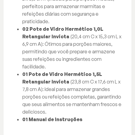
perfeitos para armazenar marmitas e
refeições diárias com segurança e
praticidade.
02 Pote de Vidro Hermético 1,0L
Retangular Invicta
(20,4 cm C x 15,3 cm L x
6,9 cm A): Ótimos para porções maiores,
permitindo que você prepare e armazene
suas refeições ou ingredientes com
facilidade.
01 Pote de Vidro Hermético 1,5L
Retangular Invicta
(23,8 cm C x 17,6 cm L x
7,8 cm A): Ideal para armazenar grandes
porções ou refeições completas, garantindo
que seus alimentos se mantenham frescos e
deliciosos.
01 Manual de Instruções