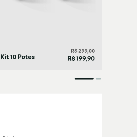
R$ 299,00
Kit 10 Potes
Kit 6 
R$ 199,90
Herméticos
Hermé
640ml
640ml