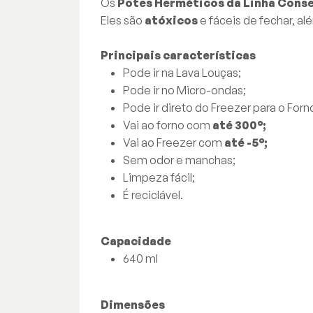
Os
Potes Herméticos da Linha Conse
Eles são
atóxicos
e fáceis de fechar, a
Principais características
Pode ir na Lava Louças;
Pode ir no Micro-ondas;
Pode ir direto do Freezer para o Forn
Vai ao forno com
até 300°;
Vai ao Freezer com
até -5°;
Sem odor e manchas;
Limpeza fácil;
É reciclável.
Capacidade
640 ml
Dimensões