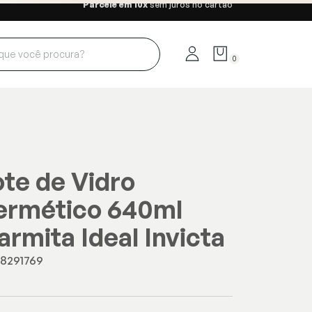
Parcele em 10x
sem juros no cartão
0
te de Vidro
ermético 640ml
rmita Ideal Invicta
28291769