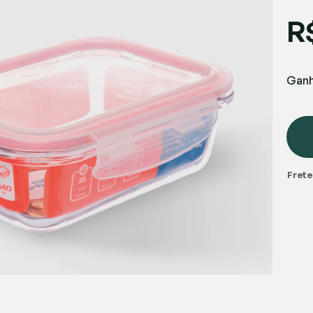
R
Gan
Frete