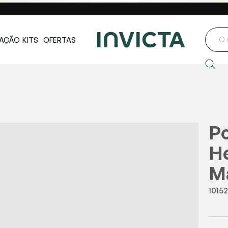
ste e Centro-
Loja oficial
Invicta® no Brasil
oeste
AÇÃO
KITS
OFERTAS
Po
H
Ma
1015