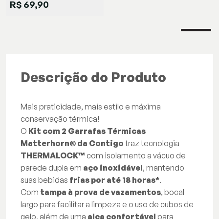
R$ 69,90
Descrição do Produto
Mais praticidade, mais estilo e máxima
conservação térmica!
O
Kit com 2 Garrafas Térmicas
Matterhorn® da Contigo
traz tecnologia
THERMALOCK™
com isolamento a vácuo de
parede dupla em
aço inoxidável
, mantendo
suas bebidas
frias por até 18 horas*
.
Com
tampa à prova de vazamentos
, bocal
largo para facilitar a limpeza e o uso de cubos de
gelo, além de uma
alça confortável
para