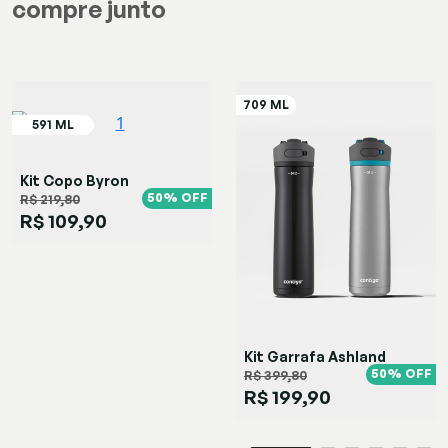
compre junto
Kit Copo Byron
SNAPSEAL™ Preta
50% OFF
R$ 219,80
R$ 109,90
Kit Garrafa Ashland
Black Azul
50% OFF
R$ 399,80
R$ 199,90