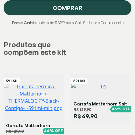
COMPRAR
Frete Grátis
acima de R$199 para Sul, Sudeste e Centro-oeste
Produtos que
compõem este kit
Garrafa Matterhorn Salt
46% OFF
R$ 129,90
R$ 69,90
Garrafa Matterhorn
Black
46% OFF
R$ 129,90