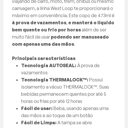
viajando de carro, moto, trem, ônibus ou mesmo
carruagem, a linha West Loop te proporcionará o
máximo em conveniência. Este copo de 473ml é
à prova de vazamentos
,
e manterá o líquido
bem quente ou frio por horas
além de ser
muito fácil de usar
podendo ser manuseado
com apenas uma das mãos
.
Principais características
Tecnologia AUTOSEAL:
À prova de
vazamentos
Tecnologia THERMALOCK™:
Possui
isolamento a vácuo THERMALOCK™. Suas
bebidas permanecem quentes por até 5
horas ou frias por até 12 horas
Fácil de usar:
Beba, usando apenas uma
das mãos e ao toque de um botão
Fácil de Limpa:
A tampa se abre