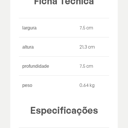
Ficha Técnica
7.5 cm
largura
21.3 cm
altura
7.5 cm
profundidade
0.64 kg
peso
Especificações