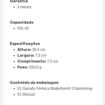
Garantia
3 meses
Capacidade
591 ml
Especificações
Altura:
26,5 cm
Largura:
7,5 cm
Comprimento:
7,5 cm
Peso:
320,0 g
Conteúdo da embalagem
01 Garrafa Térmica Matterhorn® Chardonnay
01 Manual