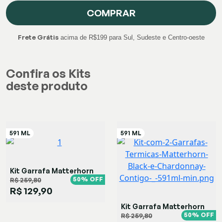
COMPRAR
Frete Grátis
acima de R$199 para Sul, Sudeste e Centro-oeste
Confira os Kits
deste produto
Kit Garrafa Matterhorn
Rose Branca
50% OFF
R$ 259,80
R$ 129,90
Kit Garrafa Matterhorn
Black Rose
50% OFF
R$ 259,80