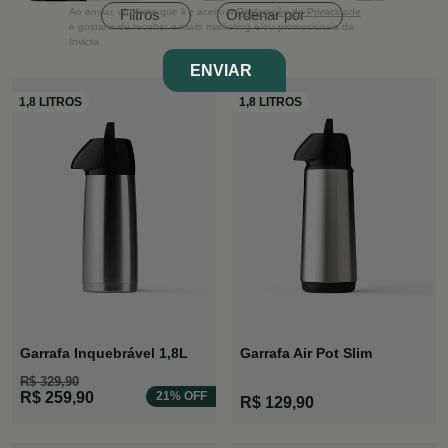
Ordenar por
Ao enviar, confirmo que li e aceito a
Declaração de Privacidade
Filtros
e gostaria de receber e-mails marketing e/ou promocionais da
Invicta
ENVIAR
Garrafa Inquebrável 1,8L
Garrafa Air Pot Slim
R$ 329,90
R$ 259,90
21% OFF
R$ 129,90