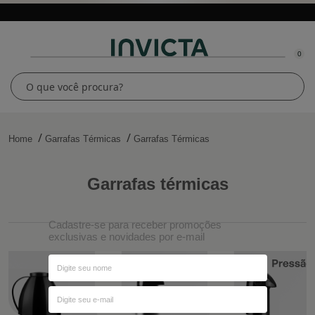
0
Home
Garrafas Térmicas
Garrafas Térmicas
garrafas térmicas
Cadastre-se para receber promoções
exclusivas e novidades por e-mail