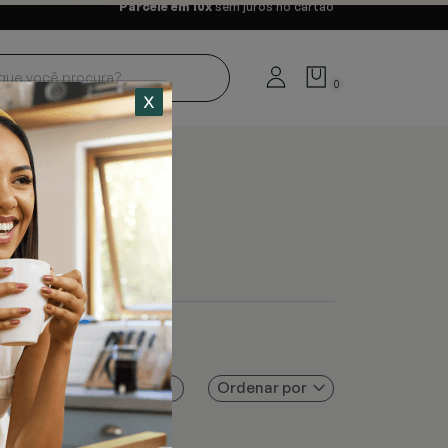
Parcele em 10x
sem juros no cartão
0
Ordenar por
Filtros