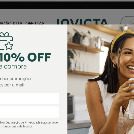
ste e Centro-
Loja oficial
Invicta® no Brasil
oeste
AÇÃO
KITS
OFERTAS
são
Garrafas Térmicas Pressão
garrafas térmicas pressão
ceber promoções
s por e-mail
ito a
Declaração de Privacidade
e gostaria de
 promocionais da Invicta