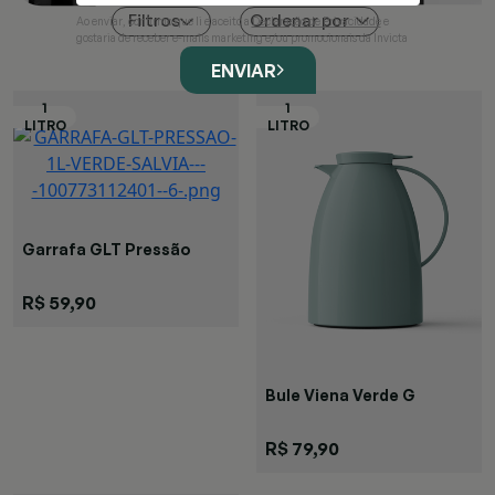
Ordenar por
Filtros
Ao enviar, confirmo que li e aceito a
Declaração de Privacidade
e
gostaria de receber e-mails marketing e/ou promocionais da Invicta
ENVIAR
Garrafa GLT Pressão
Verde
R$ 59,90
Bule Viena Verde G
R$ 79,90