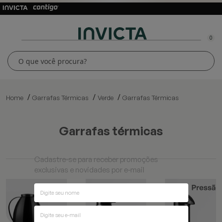
0
Home
Garrafas Térmicas
Verde
Garrafas Térmicas
garrafas térmicas
Cadastre-se para receber promoções
exclusivas e novidades por e-mail