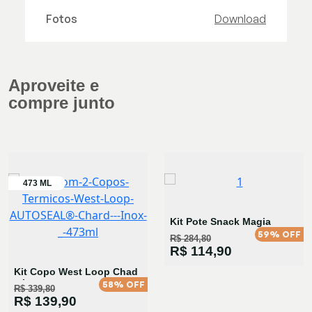
Fotos
Download
Aproveite e
compre junto
Kit Pote Snack Magia
59% OFF
R$ 284,80
R$ 114,90
Kit Copo West Loop Chad
e Inox
58% OFF
R$ 339,80
R$ 139,90