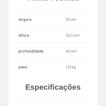
largura
35 cm
altura
32.5 cm
profundidade
45 cm
peso
1.12 kg
Especificações