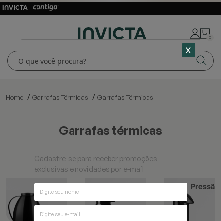
0
Home
Garrafas Térmicas
Garrafas Térmicas
garrafas térmicas
Cadastre-se para receber promoções
exclusivas e novidades por e-mail