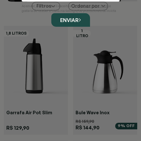
Ordenar por
Filtros
Ao enviar, confirmo que li e aceito a
Declaração de Privacidade
e
gostaria de receber e-mails marketing e/ou promocionais da Invicta
ENVIAR
Garrafa Air Pot Slim
Bule Wave Inox
R$ 159,90
9% OFF
R$ 144,90
R$ 129,90