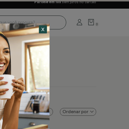
Parcele em 10x
sem juros no cartão
0
Ordenar por
Filtros