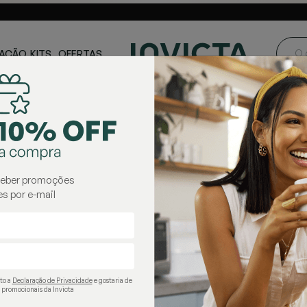
ste e Centro-
Loja oficial
Invicta® no Brasil
oeste
AÇÃO
KITS
OFERTAS
são
Garrafas Térmicas Pressão
garrafas térmicas pressão
ceber promoções
s por e-mail
ito a
Declaração de Privacidade
e gostaria de
 promocionais da Invicta