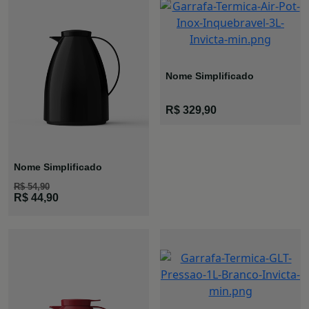
Nome Simplificado
Garrafa
R$ 329,90
Inquebrável
3L
Nome Simplificado
R$ 54,90
Bule Viena
R$ 44,90
Preto M