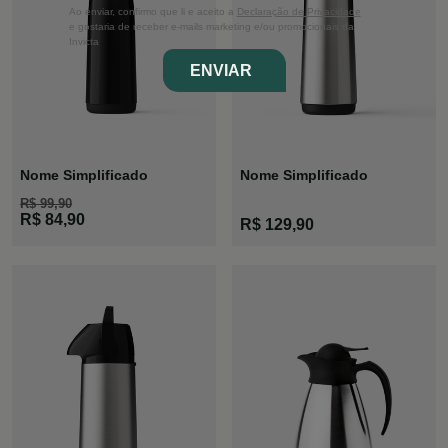
Ao enviar, confirmo que li e aceito a
Declaração de Privacidade
e gostaria de receber e-mails marketing e/ou promocionais da
Invicta
ENVIAR
Nome Simplificado
Nome Simplificado
R$ 99,90
Garrafa Slim
Garrafa Air
R$ 84,90
R$ 129,90
Preta
Pot Slim