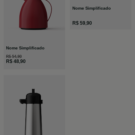
Nome Simplificado
Garrafa GLT
R$ 59,90
Pressão
Branca
Nome Simplificado
R$ 54,90
Bule Viena
R$ 48,90
Vermelho P