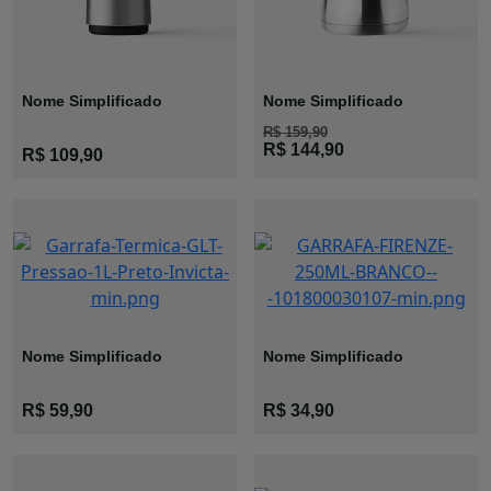
Nome Simplificado
Nome Simplificado
R$ 159,90
Garrafa Air
Bule Wave
R$ 144,90
R$ 109,90
Pot New
Inox
Nome Simplificado
Nome Simplificado
Garrafa GLT
Garrafa Mini
R$ 59,90
R$ 34,90
Pressão
Firenze
Preta
Branca